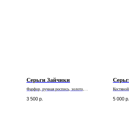
Серьги Зайчики
Серьг
Фарфор, ручная роспись, золото,
Костяной
ювелирный сплав, позолота
серебро
3 500
р.
5 000
р