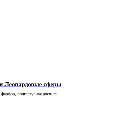
и Леопардовые сферы
 фарфор, подглазурная роспись,
.